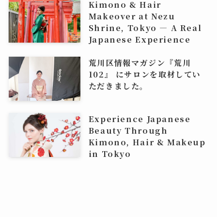
Kimono & Hair
Makeover at Nezu
Shrine, Tokyo — A Real
Japanese Experience
荒川区情報マガジン『荒川
102』 にサロンを取材してい
ただきました。
Experience Japanese
Beauty Through
Kimono, Hair & Makeup
in Tokyo