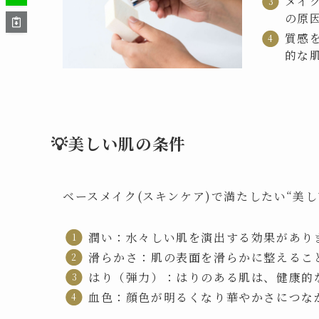
メイ
の原
質感
的な
💡美しい肌の条件
ベースメイク(スキンケア)で満たしたい“美
潤い：水々しい肌を演出する効果があり
滑らかさ：肌の表面を滑らかに整えること
はり（弾力）：はりのある肌は、健康的
血色：顔色が明るくなり華やかさにつな