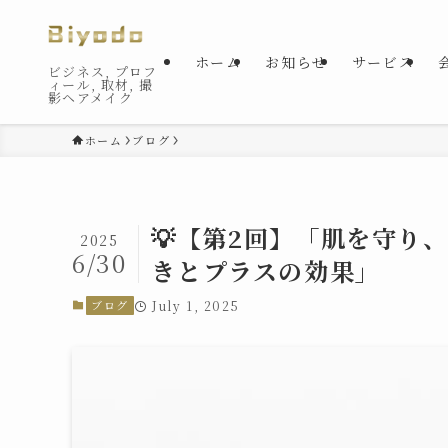
ホーム
お知らせ
サービス
ビジネス, プロフ
ィール, 取材, 撮
影ヘアメイク
ホーム
ブログ
💡【第2回】「肌を守り
2025
6/30
きとプラスの効果」
ブログ
July 1, 2025